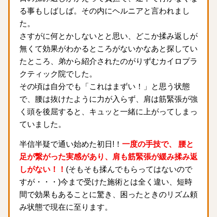
る事もしばしば。その内にヘルニアと言われまし
た。
さすがに何とかしないとと思い、どこか揉み返しが
無くて効果がわかるところがないかなあと探してい
たところ、弟から紹介されたのがりずむカイロプラ
クティック院でした。
その頃は自分でも「これはまずい！」と思う状態
で、腰は抜けたように力が入らず、肩は筋緊張が強
く頭を後屈すると、キュッと一緒に上がってしまっ
ていました。
半信半疑で通い始めた初日!！
一度の手技で、 腰と
足が繋がった実感があり、肩も筋緊張が緩み揉み返
しがない！！
(そもそも揉んでもらってはないので
すが・・・)今まで受けた施術とは全く違い、短時
間で効果もあることに驚き、困ったときのリズム頼
み状態で現在に至ります。