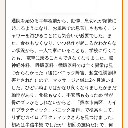
通院を始める半年程前から、動悸、息切れが頻繁に
起こるようになり、お風呂での息苦しさも怖く、シ
ャワーを浴びることにも気合いが必要でした。ま
た、食欲もなくなり、いつ発作が起こるかわからな
い状況から、一人で家にいることも、学校に行くこ
とも、 電車に乗ることもできなくなりました。脳
神経外科、 呼吸器科・循環器科では全く異常は見
つからなかった（後にパニック障害、起立性調節障
害とされた）ので、マッサージと鍼に2ヶ月通いま
した。ひどい時よりはかなり良くなりましたがまだ
動悸があり、食欲もなく、不安感もあっため 母が
骨のズレかもしれないからと、「熊本市南区、カイ
ロプラクティック、パニック発作」で検索をして、
りずむカイロプラクティックさんを見つけました。
初めは半信半疑 でしたが、初回の施術だけで、何