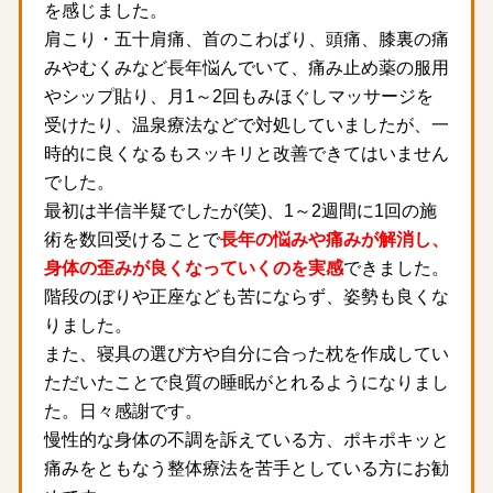
を感じました。
肩こり・五十肩痛、首のこわばり、頭痛、膝裏の痛
みやむくみなど長年悩んでいて、痛み止め薬の服用
やシップ貼り、月1～2回もみほぐしマッサージを
受けたり、温泉療法などで対処していましたが、一
時的に良くなるもスッキリと改善できてはいません
でした。
最初は半信半疑でしたが(笑)、1～2週間に1回の施
術を数回受けることで
長年の悩みや痛みが解消し、
身体の歪みが良くなっていくのを実感
できました。
階段のぼりや正座なども苦にならず、姿勢も良くな
りました。
また、寝具の選び方や自分に合った枕を作成してい
ただいたことで良質の睡眠がとれるようになりまし
た。日々感謝です。
慢性的な身体の不調を訴えている方、ポキポキッと
痛みをともなう整体療法を苦手としている方にお勧