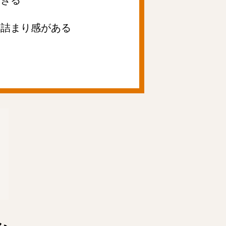
の詰まり感がある
る
み、