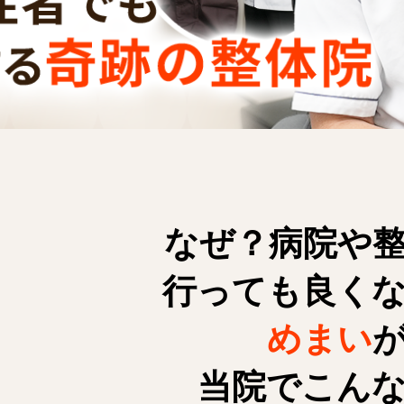
なぜ？病院や
行っても良く
めまい
当院でこん