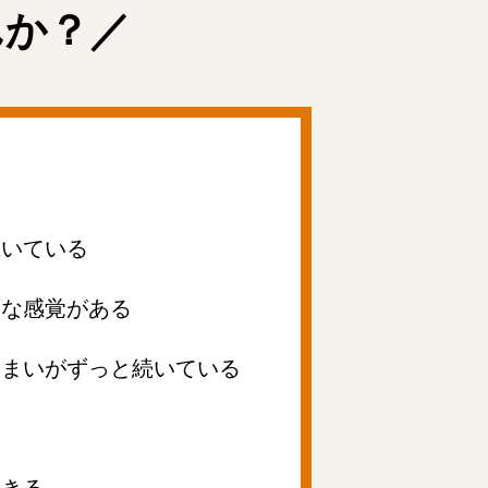
んか？／
い
続いている
うな感覚がある
めまいがずっと続いている
起きる