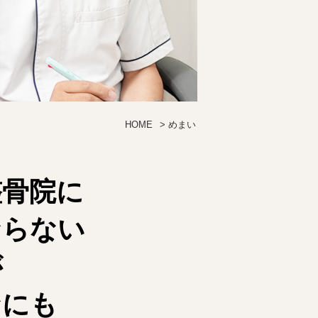
HOME
>
めまい
整骨院に
ならない
が
なにも